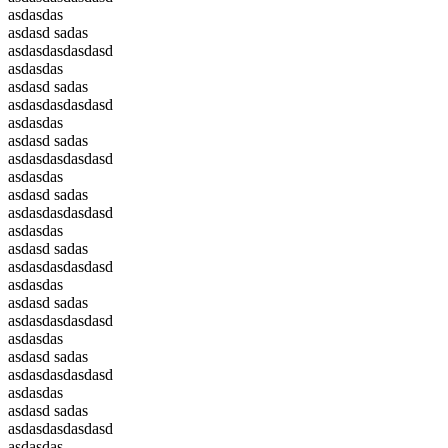
asdasdas
asdasd sadas
asdasdasdasdasd
asdasdas
asdasd sadas
asdasdasdasdasd
asdasdas
asdasd sadas
asdasdasdasdasd
asdasdas
asdasd sadas
asdasdasdasdasd
asdasdas
asdasd sadas
asdasdasdasdasd
asdasdas
asdasd sadas
asdasdasdasdasd
asdasdas
asdasd sadas
asdasdasdasdasd
asdasdas
asdasd sadas
asdasdasdasdasd
asdasdas