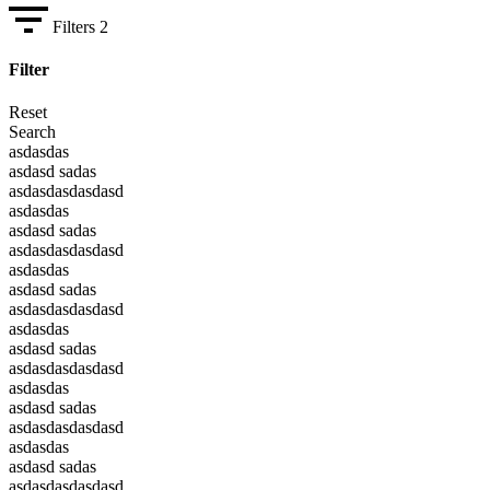
Filters
2
Filter
Reset
Search
asdasdas
asdasd sadas
asdasdasdasdasd
asdasdas
asdasd sadas
asdasdasdasdasd
asdasdas
asdasd sadas
asdasdasdasdasd
asdasdas
asdasd sadas
asdasdasdasdasd
asdasdas
asdasd sadas
asdasdasdasdasd
asdasdas
asdasd sadas
asdasdasdasdasd