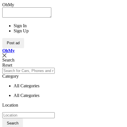
OhMy
Sign In
Sign Up
Post ad
Oh
My
Search
Reset
Category
All Categories
All Categories
Location
Search