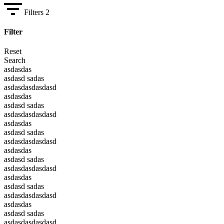
Filters
2
Filter
Reset
Search
asdasdas
asdasd sadas
asdasdasdasdasd
asdasdas
asdasd sadas
asdasdasdasdasd
asdasdas
asdasd sadas
asdasdasdasdasd
asdasdas
asdasd sadas
asdasdasdasdasd
asdasdas
asdasd sadas
asdasdasdasdasd
asdasdas
asdasd sadas
asdasdasdasdasd