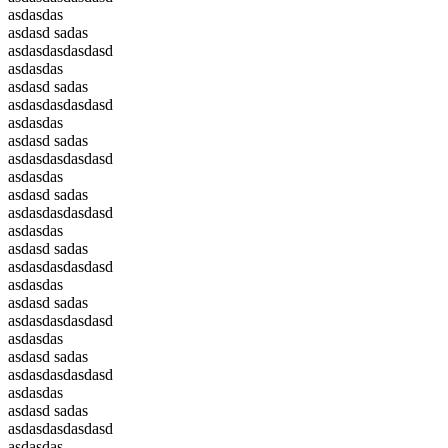
asdasdas
asdasd sadas
asdasdasdasdasd
asdasdas
asdasd sadas
asdasdasdasdasd
asdasdas
asdasd sadas
asdasdasdasdasd
asdasdas
asdasd sadas
asdasdasdasdasd
asdasdas
asdasd sadas
asdasdasdasdasd
asdasdas
asdasd sadas
asdasdasdasdasd
asdasdas
asdasd sadas
asdasdasdasdasd
asdasdas
asdasd sadas
asdasdasdasdasd
asdasdas