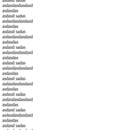
asdasd sadas
asdasdasdasdasd
asdasdas
asdasd sadas
asdasdasdasdasd
asdasdas
asdasd sadas
asdasdasdasdasd
asdasdas
asdasd sadas
asdasdasdasdasd
asdasdas
asdasd sadas
asdasdasdasdasd
asdasdas
asdasd sadas
asdasdasdasdasd
asdasdas
asdasd sadas
asdasdasdasdasd
asdasdas
asdasd sadas
asdasdasdasdasd
asdasdas
asdasd sadas