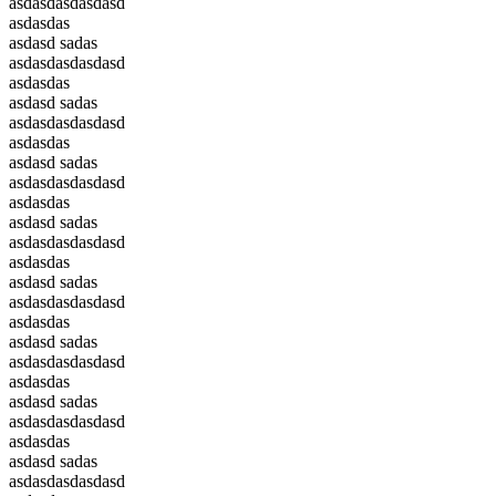
asdasdasdasdasd
asdasdas
asdasd sadas
asdasdasdasdasd
asdasdas
asdasd sadas
asdasdasdasdasd
asdasdas
asdasd sadas
asdasdasdasdasd
asdasdas
asdasd sadas
asdasdasdasdasd
asdasdas
asdasd sadas
asdasdasdasdasd
asdasdas
asdasd sadas
asdasdasdasdasd
asdasdas
asdasd sadas
asdasdasdasdasd
asdasdas
asdasd sadas
asdasdasdasdasd