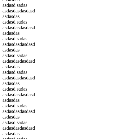
asdasd sadas
asdasdasdasdasd
asdasdas
asdasd sadas
asdasdasdasdasd
asdasdas
asdasd sadas
asdasdasdasdasd
asdasdas
asdasd sadas
asdasdasdasdasd
asdasdas
asdasd sadas
asdasdasdasdasd
asdasdas
asdasd sadas
asdasdasdasdasd
asdasdas
asdasd sadas
asdasdasdasdasd
asdasdas
asdasd sadas
asdasdasdasdasd
asdasdas