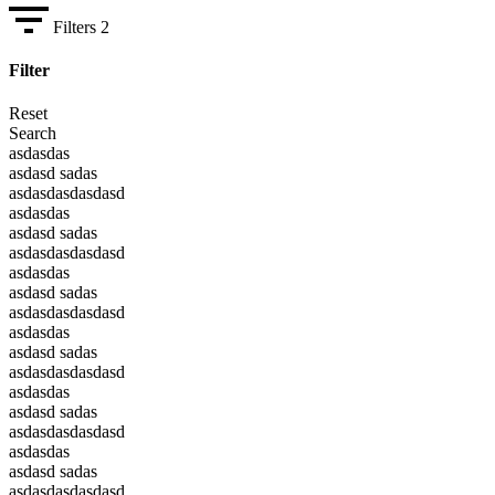
Filters
2
Filter
Reset
Search
asdasdas
asdasd sadas
asdasdasdasdasd
asdasdas
asdasd sadas
asdasdasdasdasd
asdasdas
asdasd sadas
asdasdasdasdasd
asdasdas
asdasd sadas
asdasdasdasdasd
asdasdas
asdasd sadas
asdasdasdasdasd
asdasdas
asdasd sadas
asdasdasdasdasd