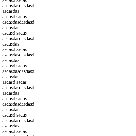
asdasd sadas
asdasdasdasdasd
asdasdas
asdasd sadas
asdasdasdasdasd
asdasdas
asdasd sadas
asdasdasdasdasd
asdasdas
asdasd sadas
asdasdasdasdasd
asdasdas
asdasd sadas
asdasdasdasdasd
asdasdas
asdasd sadas
asdasdasdasdasd
asdasdas
asdasd sadas
asdasdasdasdasd
asdasdas
asdasd sadas
asdasdasdasdasd
asdasdas
asdasd sadas