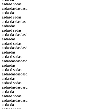
asdasd sadas
asdasdasdasdasd
asdasdas
asdasd sadas
asdasdasdasdasd
asdasdas
asdasd sadas
asdasdasdasdasd
asdasdas
asdasd sadas
asdasdasdasdasd
asdasdas
asdasd sadas
asdasdasdasdasd
asdasdas
asdasd sadas
asdasdasdasdasd
asdasdas
asdasd sadas
asdasdasdasdasd
asdasdas
asdasd sadas
asdasdasdasdasd
asdasdas