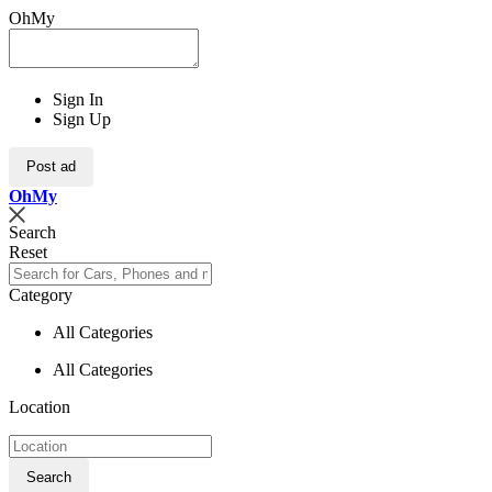
OhMy
Sign In
Sign Up
Post ad
Oh
My
Search
Reset
Category
All Categories
All Categories
Location
Search