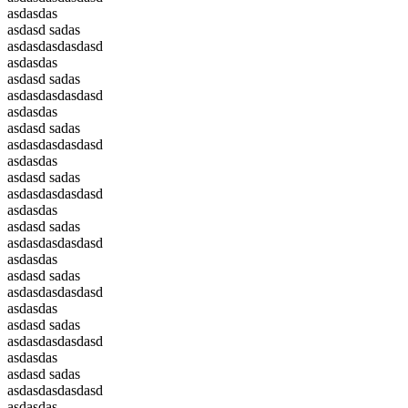
asdasdas
asdasd sadas
asdasdasdasdasd
asdasdas
asdasd sadas
asdasdasdasdasd
asdasdas
asdasd sadas
asdasdasdasdasd
asdasdas
asdasd sadas
asdasdasdasdasd
asdasdas
asdasd sadas
asdasdasdasdasd
asdasdas
asdasd sadas
asdasdasdasdasd
asdasdas
asdasd sadas
asdasdasdasdasd
asdasdas
asdasd sadas
asdasdasdasdasd
asdasdas