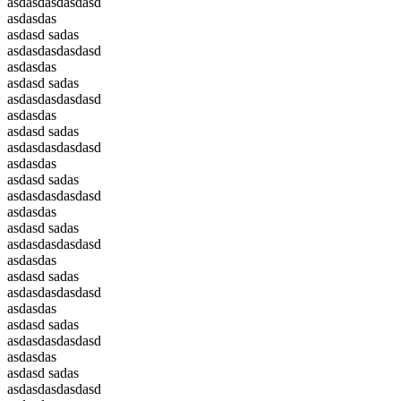
asdasdasdasdasd
asdasdas
asdasd sadas
asdasdasdasdasd
asdasdas
asdasd sadas
asdasdasdasdasd
asdasdas
asdasd sadas
asdasdasdasdasd
asdasdas
asdasd sadas
asdasdasdasdasd
asdasdas
asdasd sadas
asdasdasdasdasd
asdasdas
asdasd sadas
asdasdasdasdasd
asdasdas
asdasd sadas
asdasdasdasdasd
asdasdas
asdasd sadas
asdasdasdasdasd