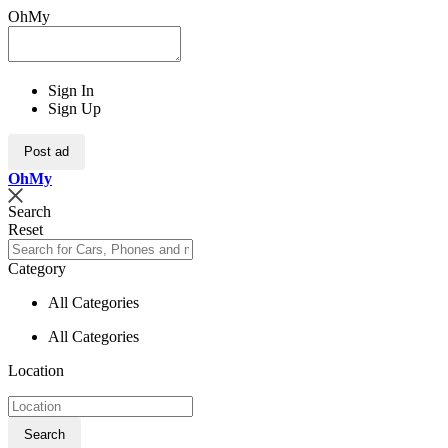
OhMy
Sign In
Sign Up
Post ad
Oh
My
Search
Reset
Category
All Categories
All Categories
Location
Search