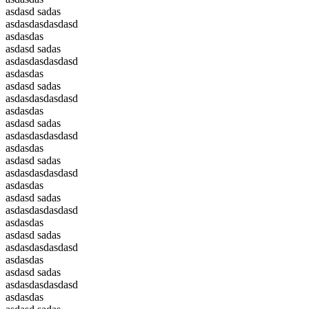
asdasd sadas
asdasdasdasdasd
asdasdas
asdasd sadas
asdasdasdasdasd
asdasdas
asdasd sadas
asdasdasdasdasd
asdasdas
asdasd sadas
asdasdasdasdasd
asdasdas
asdasd sadas
asdasdasdasdasd
asdasdas
asdasd sadas
asdasdasdasdasd
asdasdas
asdasd sadas
asdasdasdasdasd
asdasdas
asdasd sadas
asdasdasdasdasd
asdasdas