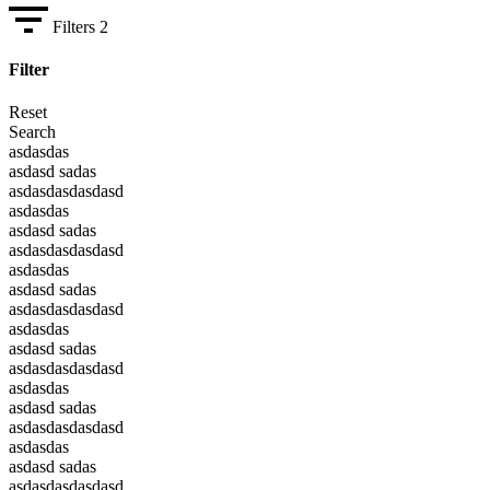
Filters
2
Filter
Reset
Search
asdasdas
asdasd sadas
asdasdasdasdasd
asdasdas
asdasd sadas
asdasdasdasdasd
asdasdas
asdasd sadas
asdasdasdasdasd
asdasdas
asdasd sadas
asdasdasdasdasd
asdasdas
asdasd sadas
asdasdasdasdasd
asdasdas
asdasd sadas
asdasdasdasdasd