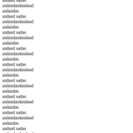
asdasd sadas
asdasdasdasdasd
asdasdas
asdasd sadas
asdasdasdasdasd
asdasdas
asdasd sadas
asdasdasdasdasd
asdasdas
asdasd sadas
asdasdasdasdasd
asdasdas
asdasd sadas
asdasdasdasdasd
asdasdas
asdasd sadas
asdasdasdasdasd
asdasdas
asdasd sadas
asdasdasdasdasd
asdasdas
asdasd sadas
asdasdasdasdasd
asdasdas
asdasd sadas