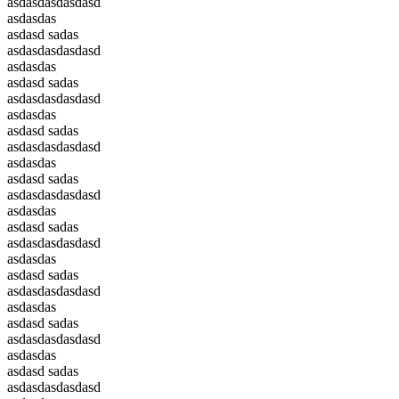
asdasdasdasdasd
asdasdas
asdasd sadas
asdasdasdasdasd
asdasdas
asdasd sadas
asdasdasdasdasd
asdasdas
asdasd sadas
asdasdasdasdasd
asdasdas
asdasd sadas
asdasdasdasdasd
asdasdas
asdasd sadas
asdasdasdasdasd
asdasdas
asdasd sadas
asdasdasdasdasd
asdasdas
asdasd sadas
asdasdasdasdasd
asdasdas
asdasd sadas
asdasdasdasdasd