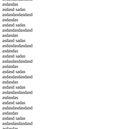
asdasdas
asdasd sadas
asdasdasdasdasd
asdasdas
asdasd sadas
asdasdasdasdasd
asdasdas
asdasd sadas
asdasdasdasdasd
asdasdas
asdasd sadas
asdasdasdasdasd
asdasdas
asdasd sadas
asdasdasdasdasd
asdasdas
asdasd sadas
asdasdasdasdasd
asdasdas
asdasd sadas
asdasdasdasdasd
asdasdas
asdasd sadas
asdasdasdasdasd
asdasdas