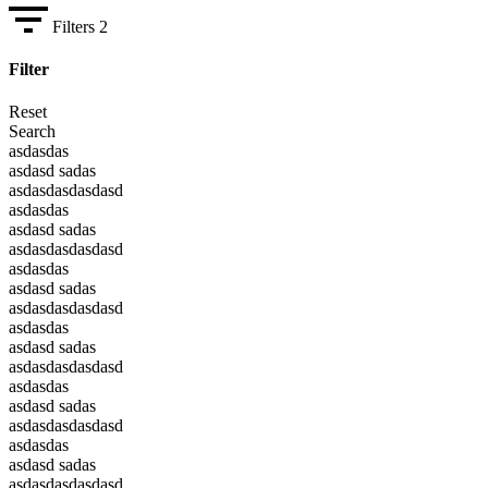
Filters
2
Filter
Reset
Search
asdasdas
asdasd sadas
asdasdasdasdasd
asdasdas
asdasd sadas
asdasdasdasdasd
asdasdas
asdasd sadas
asdasdasdasdasd
asdasdas
asdasd sadas
asdasdasdasdasd
asdasdas
asdasd sadas
asdasdasdasdasd
asdasdas
asdasd sadas
asdasdasdasdasd