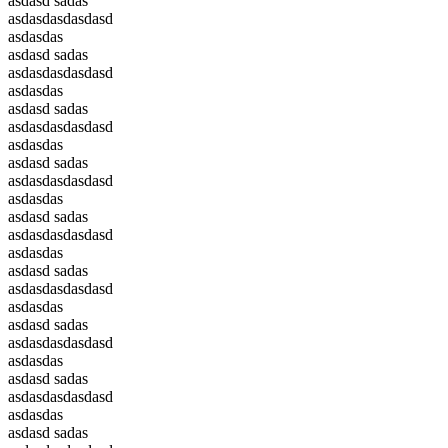
asdasd sadas
asdasdasdasdasd
asdasdas
asdasd sadas
asdasdasdasdasd
asdasdas
asdasd sadas
asdasdasdasdasd
asdasdas
asdasd sadas
asdasdasdasdasd
asdasdas
asdasd sadas
asdasdasdasdasd
asdasdas
asdasd sadas
asdasdasdasdasd
asdasdas
asdasd sadas
asdasdasdasdasd
asdasdas
asdasd sadas
asdasdasdasdasd
asdasdas
asdasd sadas