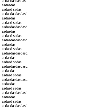
asdasdasdasdasd
asdasdas
asdasd sadas
asdasdasdasdasd
asdasdas
asdasd sadas
asdasdasdasdasd
asdasdas
asdasd sadas
asdasdasdasdasd
asdasdas
asdasd sadas
asdasdasdasdasd
asdasdas
asdasd sadas
asdasdasdasdasd
asdasdas
asdasd sadas
asdasdasdasdasd
asdasdas
asdasd sadas
asdasdasdasdasd
asdasdas
asdasd sadas
asdasdasdasdasd