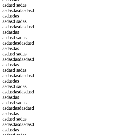
asdasd sadas
asdasdasdasdasd
asdasdas
asdasd sadas
asdasdasdasdasd
asdasdas
asdasd sadas
asdasdasdasdasd
asdasdas
asdasd sadas
asdasdasdasdasd
asdasdas
asdasd sadas
asdasdasdasdasd
asdasdas
asdasd sadas
asdasdasdasdasd
asdasdas
asdasd sadas
asdasdasdasdasd
asdasdas
asdasd sadas
asdasdasdasdasd
asdasdas