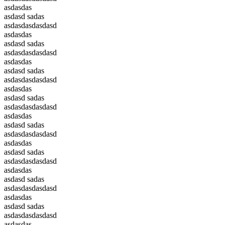
asdasdas
asdasd sadas
asdasdasdasdasd
asdasdas
asdasd sadas
asdasdasdasdasd
asdasdas
asdasd sadas
asdasdasdasdasd
asdasdas
asdasd sadas
asdasdasdasdasd
asdasdas
asdasd sadas
asdasdasdasdasd
asdasdas
asdasd sadas
asdasdasdasdasd
asdasdas
asdasd sadas
asdasdasdasdasd
asdasdas
asdasd sadas
asdasdasdasdasd
asdasdas