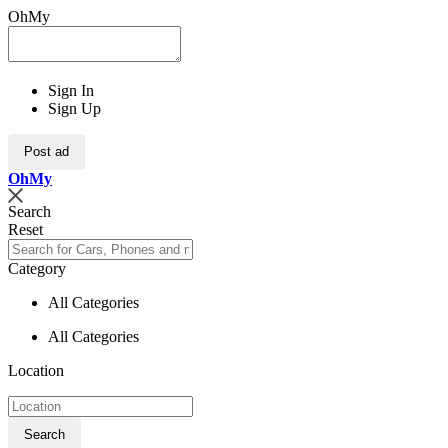
OhMy
Sign In
Sign Up
Post ad
Oh
My
Search
Reset
Category
All Categories
All Categories
Location
Search