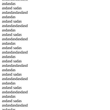
asdasdas
asdasd sadas
asdasdasdasdasd
asdasdas
asdasd sadas
asdasdasdasdasd
asdasdas
asdasd sadas
asdasdasdasdasd
asdasdas
asdasd sadas
asdasdasdasdasd
asdasdas
asdasd sadas
asdasdasdasdasd
asdasdas
asdasd sadas
asdasdasdasdasd
asdasdas
asdasd sadas
asdasdasdasdasd
asdasdas
asdasd sadas
asdasdasdasdasd
asdasdas