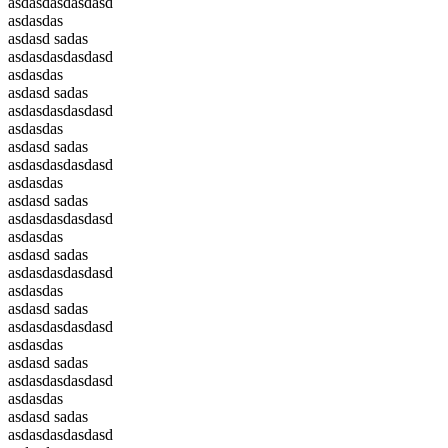
asdasdasdasdasd
asdasdas
asdasd sadas
asdasdasdasdasd
asdasdas
asdasd sadas
asdasdasdasdasd
asdasdas
asdasd sadas
asdasdasdasdasd
asdasdas
asdasd sadas
asdasdasdasdasd
asdasdas
asdasd sadas
asdasdasdasdasd
asdasdas
asdasd sadas
asdasdasdasdasd
asdasdas
asdasd sadas
asdasdasdasdasd
asdasdas
asdasd sadas
asdasdasdasdasd