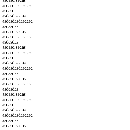
asdasd sadas
asdasdasdasdasd
asdasdas
asdasd sadas
asdasdasdasdasd
asdasdas
asdasd sadas
asdasdasdasdasd
asdasdas
asdasd sadas
asdasdasdasdasd
asdasdas
asdasd sadas
asdasdasdasdasd
asdasdas
asdasd sadas
asdasdasdasdasd
asdasdas
asdasd sadas
asdasdasdasdasd
asdasdas
asdasd sadas
asdasdasdasdasd
asdasdas
asdasd sadas