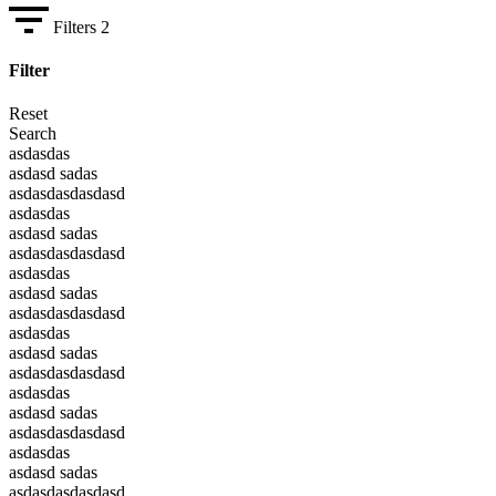
Filters
2
Filter
Reset
Search
asdasdas
asdasd sadas
asdasdasdasdasd
asdasdas
asdasd sadas
asdasdasdasdasd
asdasdas
asdasd sadas
asdasdasdasdasd
asdasdas
asdasd sadas
asdasdasdasdasd
asdasdas
asdasd sadas
asdasdasdasdasd
asdasdas
asdasd sadas
asdasdasdasdasd