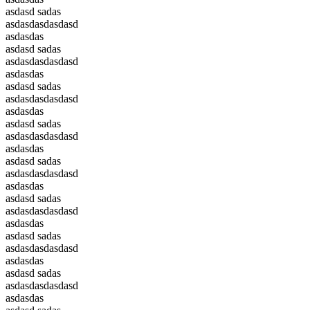
asdasd sadas
asdasdasdasdasd
asdasdas
asdasd sadas
asdasdasdasdasd
asdasdas
asdasd sadas
asdasdasdasdasd
asdasdas
asdasd sadas
asdasdasdasdasd
asdasdas
asdasd sadas
asdasdasdasdasd
asdasdas
asdasd sadas
asdasdasdasdasd
asdasdas
asdasd sadas
asdasdasdasdasd
asdasdas
asdasd sadas
asdasdasdasdasd
asdasdas