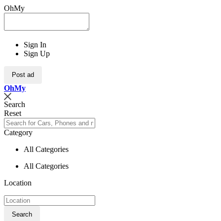
OhMy
Sign In
Sign Up
Post ad
Oh
My
Search
Reset
Category
All Categories
All Categories
Location
Search