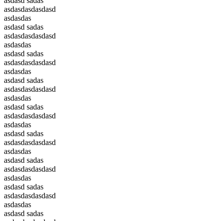
asdasd sadas
asdasdasdasdasd
asdasdas
asdasd sadas
asdasdasdasdasd
asdasdas
asdasd sadas
asdasdasdasdasd
asdasdas
asdasd sadas
asdasdasdasdasd
asdasdas
asdasd sadas
asdasdasdasdasd
asdasdas
asdasd sadas
asdasdasdasdasd
asdasdas
asdasd sadas
asdasdasdasdasd
asdasdas
asdasd sadas
asdasdasdasdasd
asdasdas
asdasd sadas