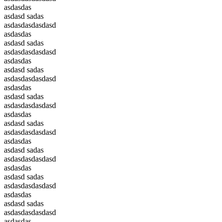
asdasdas
asdasd sadas
asdasdasdasdasd
asdasdas
asdasd sadas
asdasdasdasdasd
asdasdas
asdasd sadas
asdasdasdasdasd
asdasdas
asdasd sadas
asdasdasdasdasd
asdasdas
asdasd sadas
asdasdasdasdasd
asdasdas
asdasd sadas
asdasdasdasdasd
asdasdas
asdasd sadas
asdasdasdasdasd
asdasdas
asdasd sadas
asdasdasdasdasd
asdasdas