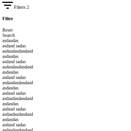
Filters
2
Filter
Reset
Search
asdasdas
asdasd sadas
asdasdasdasdasd
asdasdas
asdasd sadas
asdasdasdasdasd
asdasdas
asdasd sadas
asdasdasdasdasd
asdasdas
asdasd sadas
asdasdasdasdasd
asdasdas
asdasd sadas
asdasdasdasdasd
asdasdas
asdasd sadas
asdasdasdasdasd