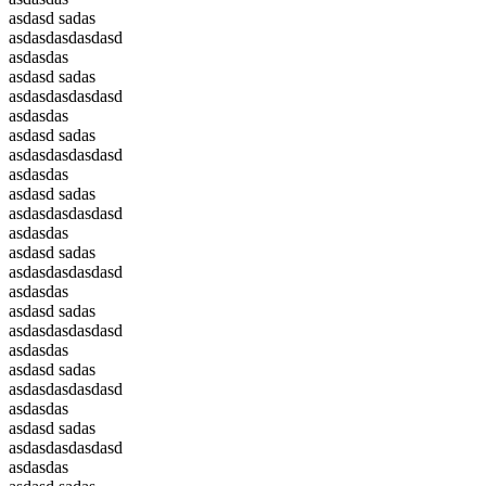
asdasd sadas
asdasdasdasdasd
asdasdas
asdasd sadas
asdasdasdasdasd
asdasdas
asdasd sadas
asdasdasdasdasd
asdasdas
asdasd sadas
asdasdasdasdasd
asdasdas
asdasd sadas
asdasdasdasdasd
asdasdas
asdasd sadas
asdasdasdasdasd
asdasdas
asdasd sadas
asdasdasdasdasd
asdasdas
asdasd sadas
asdasdasdasdasd
asdasdas