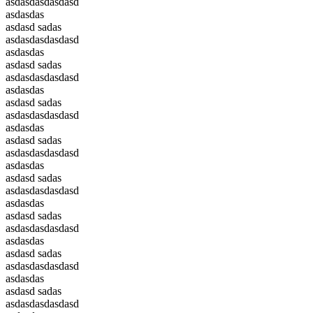
asdasdasdasdasd
asdasdas
asdasd sadas
asdasdasdasdasd
asdasdas
asdasd sadas
asdasdasdasdasd
asdasdas
asdasd sadas
asdasdasdasdasd
asdasdas
asdasd sadas
asdasdasdasdasd
asdasdas
asdasd sadas
asdasdasdasdasd
asdasdas
asdasd sadas
asdasdasdasdasd
asdasdas
asdasd sadas
asdasdasdasdasd
asdasdas
asdasd sadas
asdasdasdasdasd